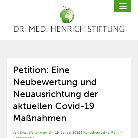
Petition: Eine
Neubewertung und
Neuausrichtung der
aktuellen Covid-19
Maßnahmen
von
Ernst Walter Henrich
|
19. Januar 2022
|
Menschenrechte
,
Politik
|
1 Kommentar