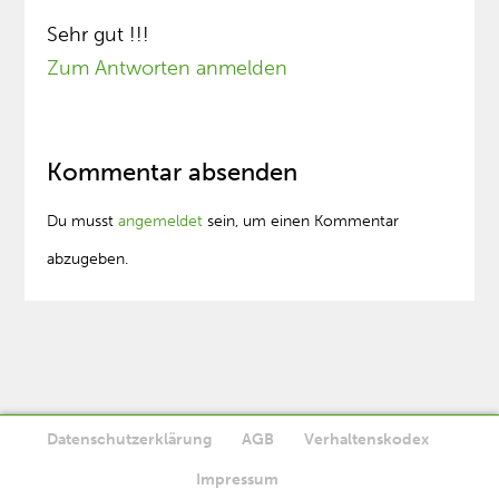
Sehr gut !!!
Zum Antworten anmelden
Kommentar absenden
Du musst
angemeldet
sein, um einen Kommentar
abzugeben.
Datenschutzerklärung
AGB
Verhaltenskodex
Diese Website verwendet Cookies. Wenn Sie die Website weiter
Impressum
Ok
nutzen, stimmen Sie der Verwendung von Cookies zu.