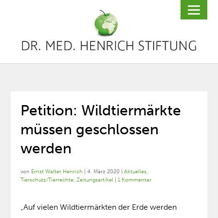
Petition: Wildtiermärkte
müssen geschlossen
werden
von
Ernst Walter Henrich
|
4. März 2020
|
Aktuelles
,
Tierschutz/Tierrechte
,
Zeitungsartikel
|
1 Kommentar
„Auf vielen Wildtiermärkten der Erde werden