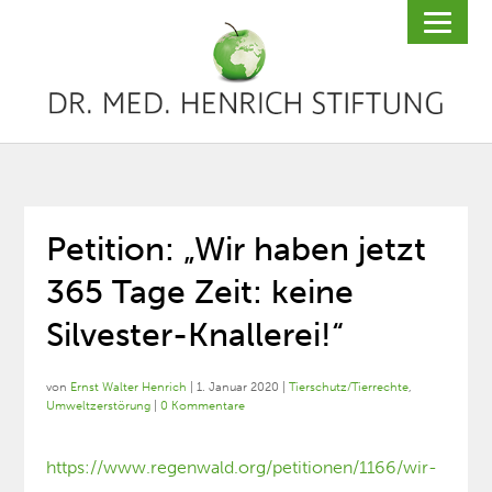
Petition: „Wir haben jetzt
365 Tage Zeit: keine
Silvester-Knallerei!“
von
Ernst Walter Henrich
|
1. Januar 2020
|
Tierschutz/Tierrechte
,
Umweltzerstörung
|
0 Kommentare
https://www.regenwald.org/petitionen/1166/wir-