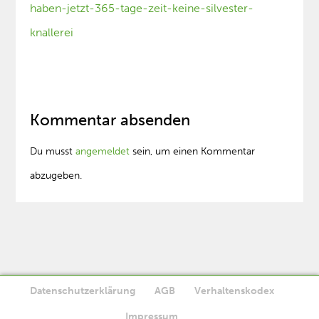
haben-jetzt-365-tage-zeit-keine-silvester-
knallerei
Kommentar absenden
Du musst
angemeldet
sein, um einen Kommentar
abzugeben.
Datenschutzerklärung
AGB
Verhaltenskodex
Diese Website verwendet Cookies. Wenn Sie die Website weiter
Impressum