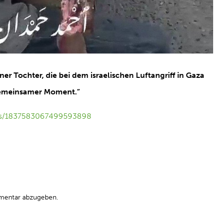
er Tochter, die bei dem israelischen Luftangriff in Gaza
 gemeinsamer Moment.”
tus/1837583067499593898
mentar abzugeben.