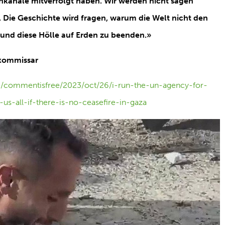
nkanäle mitverfolgt haben. Wir werden nicht sagen
. Die Geschichte wird fragen, warum die Welt nicht den
 und diese Hölle auf Erden zu beenden.»
lkommissar
m/commentisfree/2023/oct/26/i-run-the-un-agency-for-
-us-all-if-there-is-no-ceasefire-in-gaza