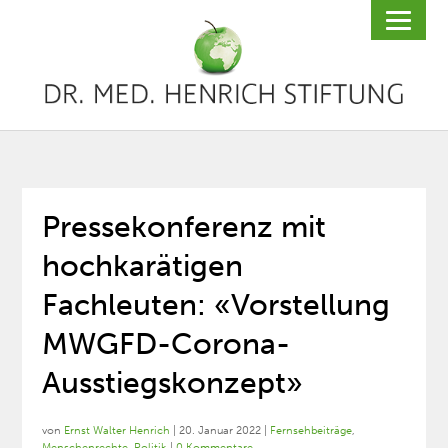
Pressekonferenz mit
hochkarätigen
Fachleuten: «Vorstellung
MWGFD-Corona-
Ausstiegskonzept»
von
Ernst Walter Henrich
|
20. Januar 2022
|
Fernsehbeiträge
,
Menschenrechte
,
Politik
|
0 Kommentare