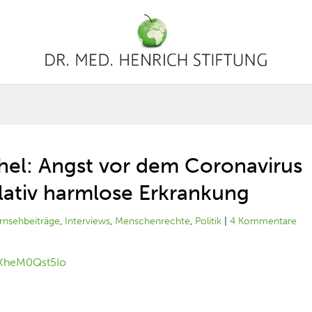
chel: Angst vor dem Coronavirus
elativ harmlose Erkrankung
rnsehbeiträge
,
Interviews
,
Menschenrechte
,
Politik
|
4 Kommentare
=KheM0Qst5Io