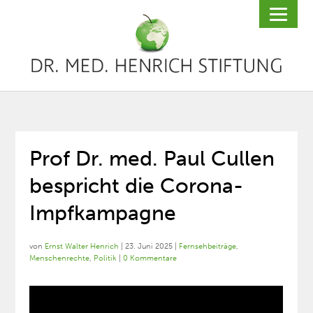
Prof Dr. med. Paul Cullen
bespricht die Corona-
Impfkampagne
von
Ernst Walter Henrich
|
23. Juni 2025
|
Fernsehbeiträge
,
Menschenrechte
,
Politik
|
0 Kommentare