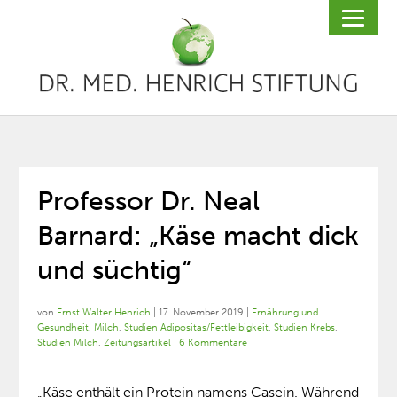
Professor Dr. Neal
Barnard: „Käse macht dick
und süchtig“
von
Ernst Walter Henrich
|
17. November 2019
|
Ernährung und
Gesundheit
,
Milch
,
Studien Adipositas/Fettleibigkeit
,
Studien Krebs
,
Studien Milch
,
Zeitungsartikel
|
6 Kommentare
„Käse enthält ein Protein namens Casein. Während