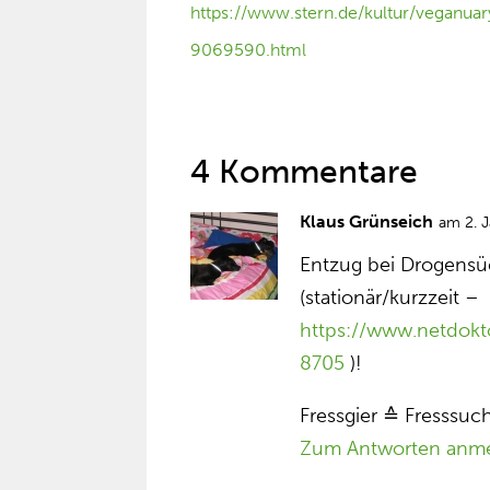
https://www.stern.de/kultur/veganu
9069590.html
4 Kommentare
Klaus Grünseich
am 2. 
Entzug bei Drogensü
(stationär/kurzzeit –
https://www.netdokto
8705
)!
Fressgier ≙ Fresssuc
Zum Antworten anm