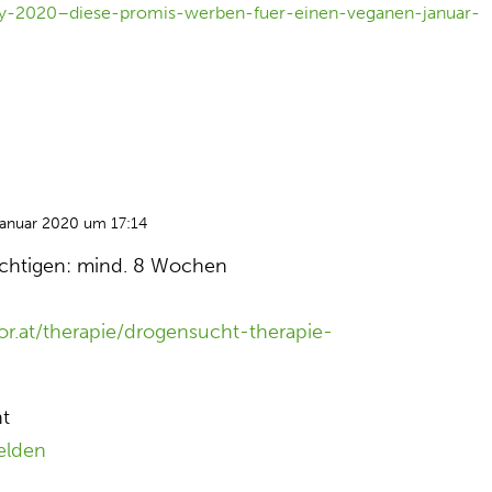
ary-2020–diese-promis-werben-fuer-einen-veganen-januar-
Januar 2020 um 17:14
chtigen: mind. 8 Wochen
r.at/therapie/drogensucht-therapie-
ht
elden