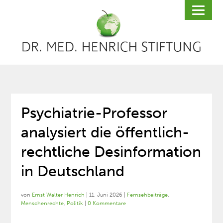
Psychiatrie-Professor
analysiert die öffentlich-
rechtliche Desinformation
in Deutschland
von
Ernst Walter Henrich
|
11. Juni 2026
|
Fernsehbeiträge
,
Menschenrechte
,
Politik
|
0 Kommentare