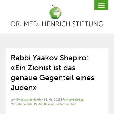
Rabbi Yaakov Shapiro:
«Ein Zionist ist das
genaue Gegenteil eines
Juden»
von
Ernst Walter Henrich
|
2. Mai 2025
|
Fernsehbeiträge
,
Menschenrechte
,
Politik
,
Religion
|
2 Kommentare