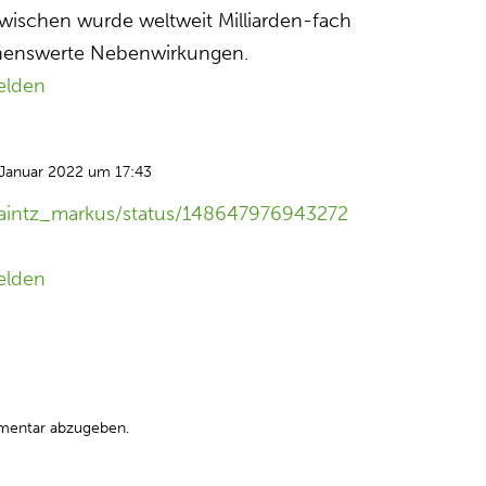
wischen wurde weltweit Milliarden-fach
nenswerte Nebenwirkungen.
elden
 Januar 2022 um 17:43
/haintz_markus/status/148647976943272
elden
mentar abzugeben.