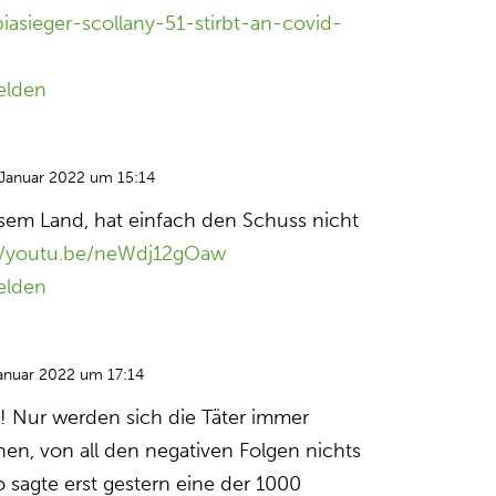
piasieger-scollany-51-stirbt-an-covid-
elden
 Januar 2022 um 15:14
iesem Land, hat einfach den Schuss nicht
://youtu.be/neWdj12gOaw
elden
anuar 2022 um 17:14
g! Nur werden sich die Täter immer
en, von all den negativen Folgen nichts
 sagte erst gestern eine der 1000