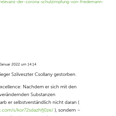
che-relevanz-der-corona-schutzimpfung-von-friedemann-
 Januar 2022 um 14:14
eger Szilveszter Csollany gestorben.
excellence: Nachdem er sich mit den
nverändernden Substanzen
arb er selbstverständlich nicht daran (
.com/s/kor72sdazhfj0ze/
), sondern –