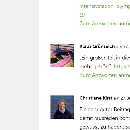
intensivstation-olym
19
Zum Antworten anm
Klaus Grünseich
am 27.
„Ein großer Teil in d
mehr gehört”:
https
Zum Antworten anm
Christiane Kirst
am 27. J
Ein sehr guter Beitra
damit rausreden könn
gewusst zu haben. So