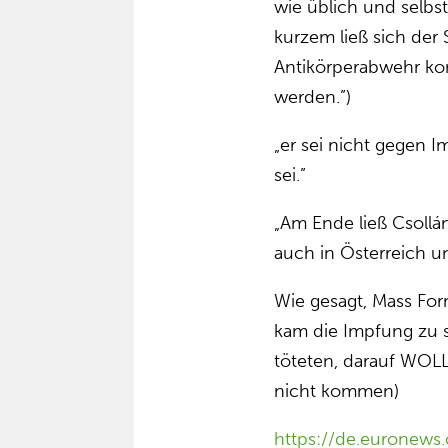
wie üblich und selbst
kurzem ließ sich der 
Antikörperabwehr kon
werden.”)
„er sei nicht gegen I
sei.”
„Am Ende ließ Csollán
auch in Österreich un
Wie gesagt, Mass For
kam die Impfung zu s
töteten, darauf WOLLE
nicht kommen)
https://de.euronew