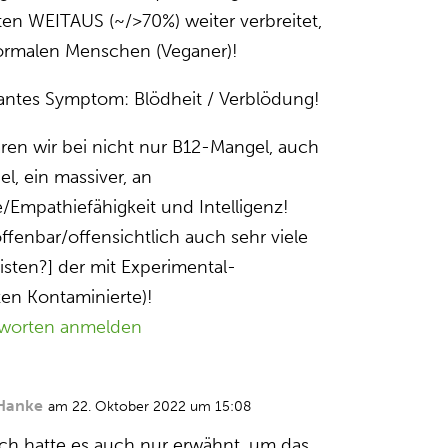
sten WEITAUS (~/>70%) weiter verbreitet,
normalen Menschen (Veganer)!
antes Symptom: Blödheit / Verblödung!
ren wir bei nicht nur B12-Mangel, auch
l, ein massiver, an
/Empathiefähigkeit und Intelligenz!
 offenbar/offensichtlich auch sehr viele
isten?] der mit Experimental-
en Kontaminierte)!
worten anmelden
Hanke
am 22. Oktober 2022 um 15:08
Ich hatte es auch nur erwähnt, um das