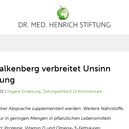
alkenberg verbreitet Unsinn
rung
22
|
Vegane Ernährung
,
Zeitungsartikel
|
12 Kommentare
icher Absprache supplementiert werden. Weitere Nährstoffe,
ur in geringen Mengen in pflanzlichen Lebensmitteln
d, Proteine, Vitamin D und Omega-3-Fettsäuren.