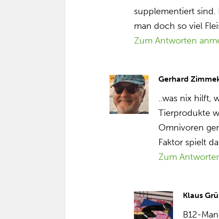
supplementiert sind.
man doch so viel Fleis
Zum Antworten anm
Gerhard Zimme
..was nix hilft,
Tierprodukte we
Omnivoren gena
Faktor spielt da
Zum Antworte
Klaus Grü
B12-Mang