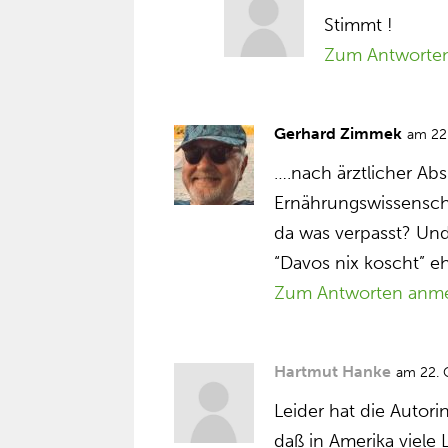
Stimmt !
Zum Antworte
Gerhard Zimmek
am 22
….nach ärztlicher A
Ernährungswissensch
da was verpasst? Un
“Davos nix koscht” eh
Zum Antworten anm
Hartmut Hanke
am 22. 
Leider hat die Autori
daß in Amerika viele 