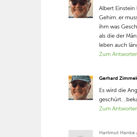
Albert Einstein
Gehirn..er mus
ihm was Geschei
als die der Män
leben auch läng
Zum Antworte
Gerhard Zimme
Es wird die An
geschürt….beka
Zum Antworte
Hartmut Hanke