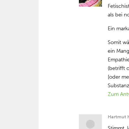
Fetischi
als bei 
Ein mark
Somit wä
ein Mange
Empathie
(betrifft
[oder me
Substanz
Zum Ant
Hartmut 
Stimmt. 