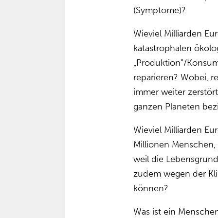
(Symptome)?
Wieviel Milliarden Eu
katastrophalen ökol
„Produktion”/Konsum
reparieren? Wobei, re
immer weiter zerstör
ganzen Planeten bezi
Wieviel Milliarden Eu
Millionen Menschen, 
weil die Lebensgrundl
zudem wegen der Kli
können?
Was ist ein Menschen