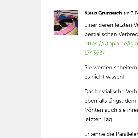
Klaus Grünseich
am 7. 
Einer deren letzten
bestialischen Verbre
https://utopia.de/ig
174363/
Sie werden scheitern
es nicht wissen!
Das bestialische Ver
ebenfalls längst d
frönten auch sie ihr
letzten Tag…
Erkenne die Parallele