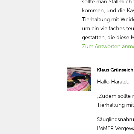
sollte man Stallmilch
kommen, und die Kas
Tierhaltung mit Wei
um ein vielfaches te
gestatten, die diese 
Zum Antworten anm
Klaus Grünseich
Hallo Harald…
„Zudem sollte m
Tierhaltung mi
Säuglingsnahru
IMMER Vergewal