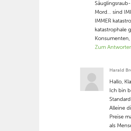
Säuglingsraub
Mord… sind IM
IMMER katastr
katastrophale 
Konsumenten, e
Zum Antworte
Harald Br
Hallo, Kl
Ich bin b
Standards
Alleine 
Preise m
als Mens