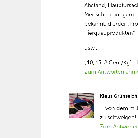
Abstand, Hauptursache
Menschen hungern un
bekannt, die/der „P
Tierqual„produkten”!
usw…
„40, 15, 2 Cent/Kg”… 
Zum Antworten anm
Klaus Grünseich
… von dem mill
zu schweigen!
Zum Antworte