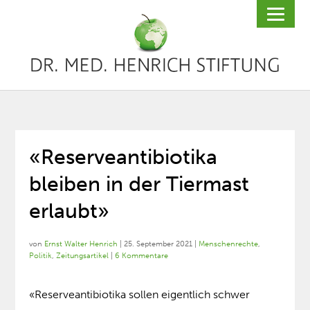
«Reserveantibiotika
bleiben in der Tiermast
erlaubt»
von
Ernst Walter Henrich
|
25. September 2021
|
Menschenrechte
,
Politik
,
Zeitungsartikel
|
6 Kommentare
«Reserveantibiotika sollen eigentlich schwer