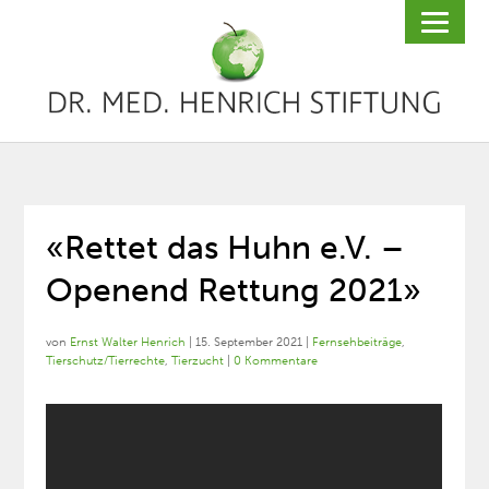
«Rettet das Huhn e.V. –
Openend Rettung 2021»
von
Ernst Walter Henrich
|
15. September 2021
|
Fernsehbeiträge
,
Tierschutz/Tierrechte
,
Tierzucht
|
0 Kommentare