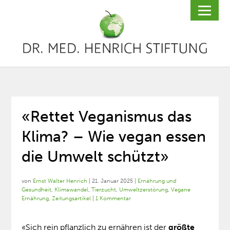
«Rettet Veganismus das
Klima? – Wie vegan essen
die Umwelt schützt»
von
Ernst Walter Henrich
|
21. Januar 2025
|
Ernährung und
Gesundheit
,
Klimawandel
,
Tierzucht
,
Umweltzerstörung
,
Vegane
Ernährung
,
Zeitungsartikel
|
1 Kommentar
«Sich rein pflanzlich zu ernähren ist der
größte