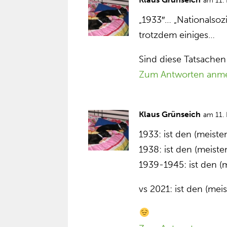
am 11.
„1933″… „Nationalsoz
trotzdem einiges…
Sind diese Tatsachen
Zum Antworten anm
Klaus Grünseich
am 11.
1933: ist den (meist
1938: ist den (meist
1939-1945: ist den (
vs 2021: ist den (me