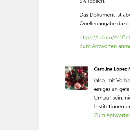
3% tödlich.
Das Dokument ist aber
Quellenangabe dazu
https://ibb.co/4s1C
Zum Antworten anm
Carolina López
(also, mit Vorb
einiges an gefä
Umlauf sein, ni
Institutionen 
Zum Antworte