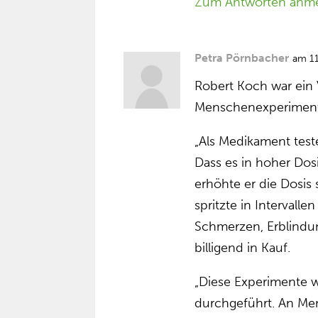
Zum Antworten anm
Petra Pörnbacher
am 1
Robert Koch war ein V
Menschenexperimen
„Als Medikament teste
Dass es in hoher Dosi
erhöhte er die Dosis 
spritzte in Interval
Schmerzen, Erblind
billigend in Kauf.
„Diese Experimente 
durchgeführt. An Men