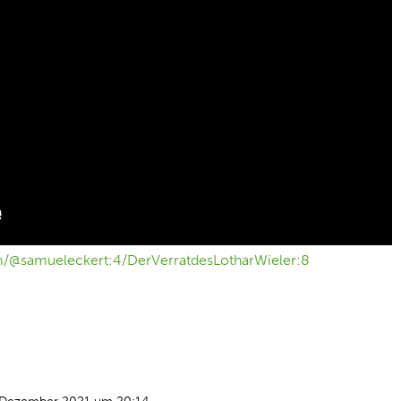
m/@samueleckert:4/DerVerratdesLotharWieler:8