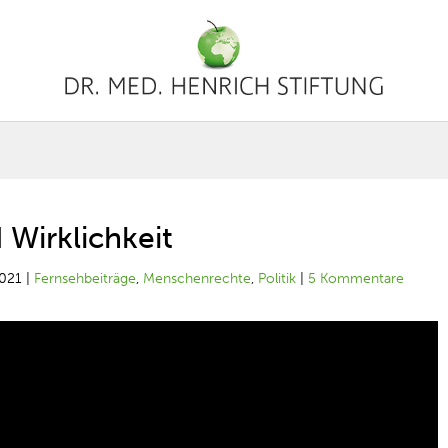
 Wirklichkeit
2021
|
Fernsehbeiträge
,
Menschenrechte
,
Politik
|
5 Kommentare