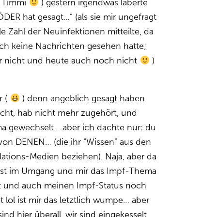
d Timmi
) gestern irgendwas laberte
DER hat gesagt…” (als sie mir ungefragt
le Zahl der Neuinfektionen mitteilte, da
och keine Nachrichten gesehen hatte;
ar nicht und heute auch noch nicht
)
r (
) denn angeblich gesagt haben
nicht, hab nicht mehr zugehört, und
a gewechselt… aber ich dachte nur: du
 von DENEN… (die ihr “Wissen” aus den
tions-Medien beziehen). Naja, aber da
ist im Umgang und mir das Impf-Thema
gt und auch meinen Impf-Status noch
at lol ist mir das letztlich wumpe… aber
sind hier überall, wir sind eingekesselt