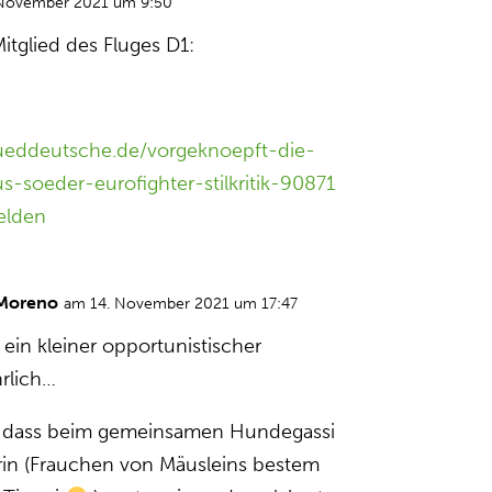
 November 2021 um 9:50
itglied des Fluges D1:
sueddeutsche.de/vorgeknoepft-die-
soeder-eurofighter-stilkritik-90871
elden
 Moreno
am 14. November 2021 um 17:47
 ein kleiner opportunistischer
hrlich…
in, dass beim gemeinsamen Hundegassi
in (Frauchen von Mäusleins bestem