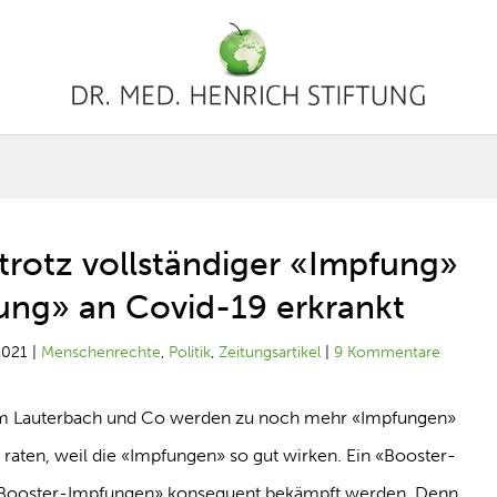
trotz vollständiger «Impfung»
ung» an Covid-19 erkrankt
2021
|
Menschenrechte
,
Politik
,
Zeitungsartikel
|
9 Kommentare
um Lauterbach und Co werden zu noch mehr «Impfungen»
aten, weil die «Impfungen» so gut wirken. Ein «Booster-
Booster-Impfungen» konsequent bekämpft werden. Denn