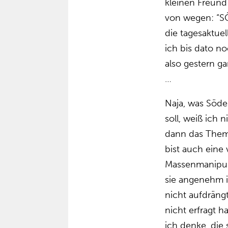
kleinen Freun
von wegen: “SÖ
die tagesaktuel
ich bis dato n
also gestern g
…
Naja, was Söde
soll, weiß ich 
dann das Them
bist auch eine
Massenmanipula
sie angenehm 
nicht aufdrän
nicht erfragt h
ich denke, die 