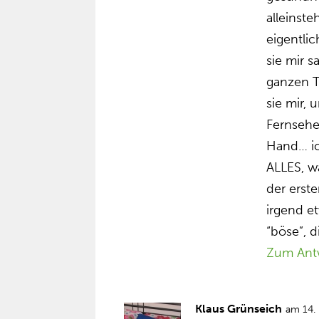
alleinst
eigentli
sie mir 
ganzen T
sie mir,
Fernseh
Hand… ic
ALLES, w
der erste
irgend et
“böse”, d
Zum Ant
Klaus Grünseich
am 14.