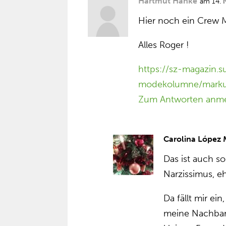
Hartmut Hanke
am 14.
Hier noch ein Crew M
Alles Roger !
https://sz-magazin.
modekolumne/markus-
Zum Antworten anm
Carolina López
Das ist auch so
Narzissimus, e
Da fällt mir e
meine Nachbar