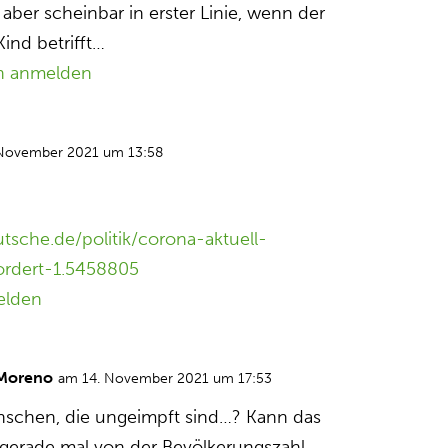
 aber scheinbar in erster Linie, wenn der
Kind betrifft…
n anmelden
 November 2021 um 13:58
sche.de/politik/corona-aktuell-
ordert-1.5458805
elden
 Moreno
am 14. November 2021 um 17:53
nschen, die ungeimpft sind…? Kann das
ja gerade mal von der Bevölkerungszahl