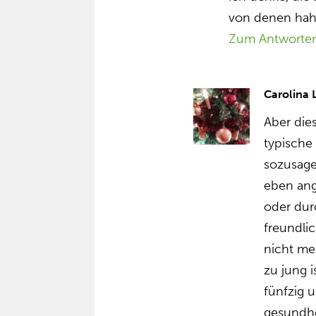
von denen ha
Zum Antworte
Carolina
Aber die
typische
sozusage
eben ang
oder dur
freundlic
nicht meh
zu jung i
fünfzig 
gesundhe