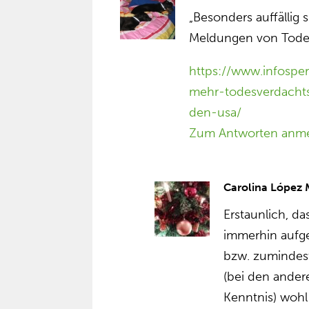
„Besonders auffällig 
Meldungen von Tode
https://www.infospe
mehr-todesverdacht
den-usa/
Zum Antworten anm
Carolina López
Erstaunlich, da
immerhin auf
bzw. zumindes
(bei den ander
Kenntnis) wohl