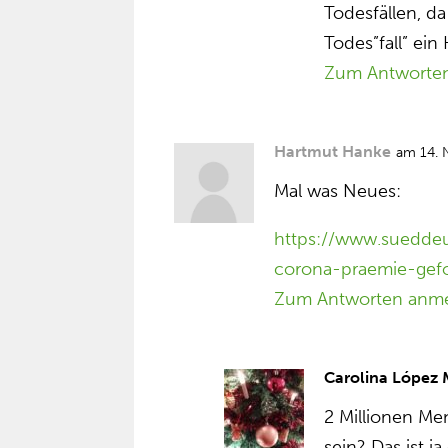
Todesfällen, da
Todes”fall” ein 
Zum Antworte
Hartmut Hanke
am 14.
Mal was Neues:
https://www.sueddeut
corona-praemie-gef
Zum Antworten anm
Carolina López
2 Millionen Me
sein? Das ist 