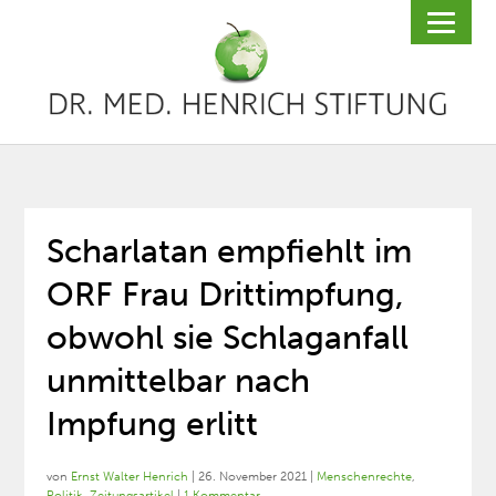
Scharlatan empfiehlt im
ORF Frau Drittimpfung,
obwohl sie Schlaganfall
unmittelbar nach
Impfung erlitt
von
Ernst Walter Henrich
|
26. November 2021
|
Menschenrechte
,
Politik
,
Zeitungsartikel
|
1 Kommentar