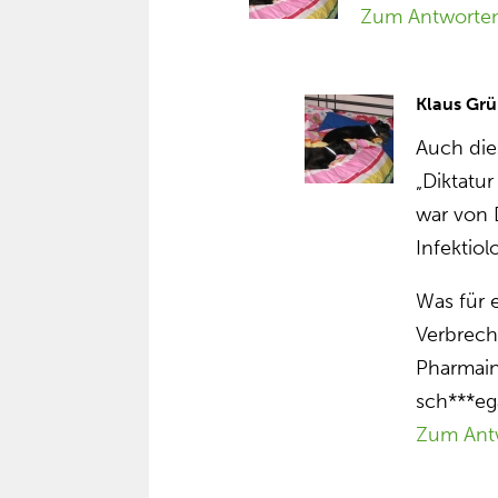
Zum Antworte
Klaus Grü
Auch die
„Diktatu
war von 
Infektio
Was für 
Verbrech
Pharmain
sch***ega
Zum Ant