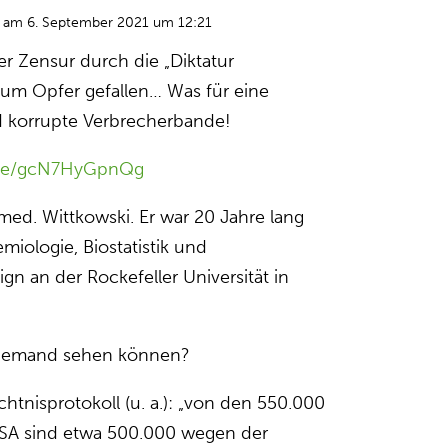
am 6. September 2021 um 12:21
er Zensur durch die „Diktatur
um Opfer gefallen… Was für eine
d korrupte Verbrecherbande!
u.be/gcN7HyGpnQg
med. Wittkowski. Er war 20 Jahre lang
emiologie, Biostatistik und
gn an der Rockefeller Universität in
 jemand sehen können?
tnisprotokoll (u. a.): „von den 550.000
USA sind etwa 500.000 wegen der