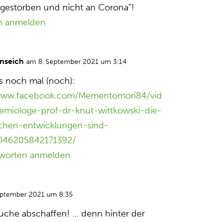
 gestorben und nicht an Corona”!
n anmelden
nseich
am 8. September 2021 um 3:14
es noch mal (noch):
/www.facebook.com/Mementomori84/vid
emiologe-prof-dr-knut-wittkowski-die-
chen-entwicklungen-sind-
3046205842171392/
worten anmelden
eptember 2021 um 8:35
uche abschaffen! … denn hinter der