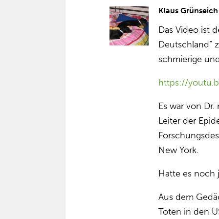
Klaus Grünseich
Das Video ist d
Deutschland” z
schmierige un
https://yout
Es war von Dr. 
Leiter der Epid
Forschungsdesi
New York.
Hatte es noch
Aus dem Gedäch
Toten in den 