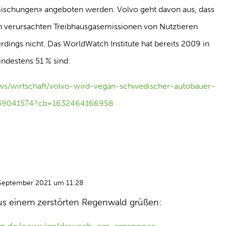
ischungen» angeboten werden. Volvo geht davon aus, dass
n verursachten Treibhausgasemissionen von Nutztieren
dings nicht. Das WorldWatch Institute hat bereits 2009 in
ndestens 51 % sind.
ws/wirtschaft/volvo-wird-vegan-schwedischer-autobauer-
m-39041574?cb=1632464166958
September 2021 um 11:28
 aus einem zerstörten Regenwald grüßen: