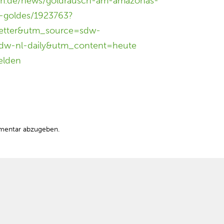
um.de/news/goldrausch-am-amazonas-
s-goldes/1923763?
tter&utm_source=sdw-
dw-nl-daily&utm_content=heute
elden
mentar abzugeben.