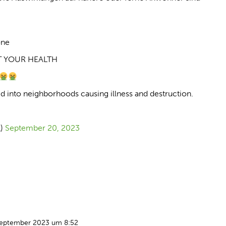
one
T YOUR HEALTH
into neighborhoods causing illness and destruction.
_)
September 20, 2023
September 2023 um 8:52