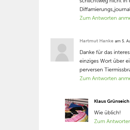
schlichtweg nicht i
Diffamierungs„journa
Zum Antworten anm
Hartmut Hanke
am 5. A
Danke für das interes
einziges Wort über e
perversen Tiermissbra
Zum Antworten anm
Klaus Grünseich
Wie üblich!
Zum Antworte