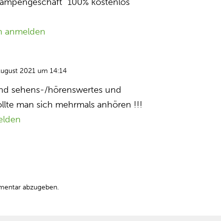
Lampengeschäft” 100% kostenlos
n anmelden
August 2021 um 14:14
end sehens-/hörenswertes und
Sollte man sich mehrmals anhören !!!
elden
mentar abzugeben.