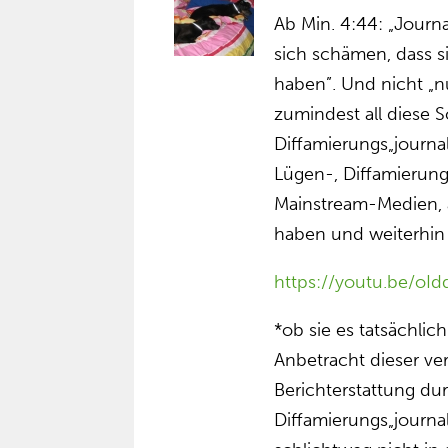
Ab Min. 4:44: „Journ
sich schämen, dass s
haben”. Und nicht „n
zumindest all diese
Diffamierungs„journal
Lügen-, Diffamierun
Mainstream-Medien, a
haben und weiterhin 
https://youtu.be/oI
*ob sie es tatsächlic
Anbetracht dieser v
Berichterstattung du
Diffamierungs„journal