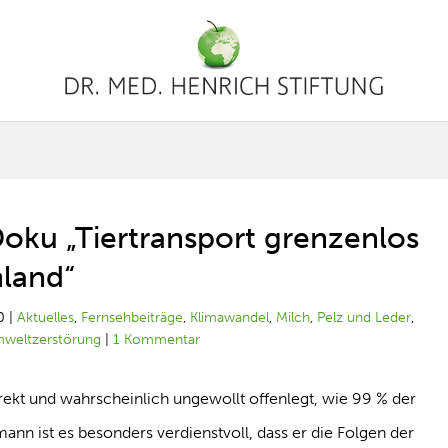
ku „Tiertransport grenzenlos
hland“
0
|
Aktuelles
,
Fernsehbeiträge
,
Klimawandel
,
Milch
,
Pelz und Leder
,
weltzerstörung
|
1 Kommentar
ekt und wahrscheinlich ungewollt offenlegt, wie 99 % der
nn ist es besonders verdienstvoll, dass er die Folgen der