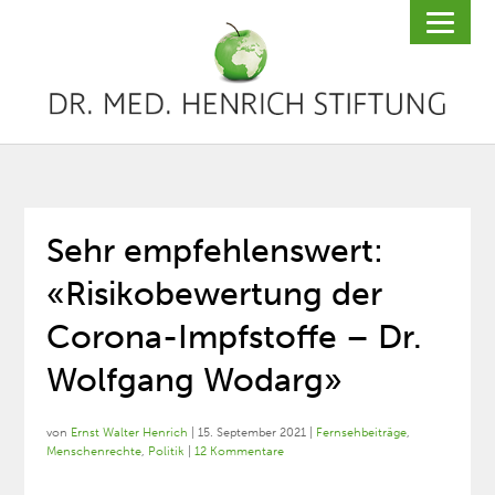
Sehr empfehlenswert:
«Risikobewertung der
Corona-Impfstoffe – Dr.
Wolfgang Wodarg»
von
Ernst Walter Henrich
|
15. September 2021
|
Fernsehbeiträge
,
Menschenrechte
,
Politik
|
12 Kommentare