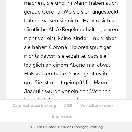
machen. Sie und ihr Mann haben auch
gerade Corona! Wo sie sich angesteckt
haben, wissen sie nicht. Haben sich an
sämtliche AHA-Regeln gehalten, waren
nicht verreist, keine Kinder… nun, aber
sie haben Corona. Dolores spürt gar
nichts davon, sie erzählte, dass sie
lediglich an einem Abend mal etwas
Halskratzen hatte. Sonst geht es ihr
gut. Sie ist nicht geimpft! Ihr Mann
Joaquin wurde vor einigen Wochen
komplett durchgeimpft mit
Datenschutzerklärung
AGB
Verhaltenskodex
Astrazeneca, er hat auch Corona (!),
Impressum
und ihm geht es seit einer Woche
richtig schlecht! (sie benutzte sogar
© 2026
Dr. med. Henrich ProVegan Stiftung