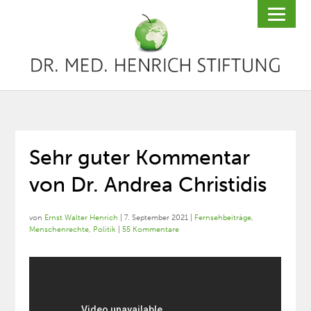
Sehr guter Kommentar
von Dr. Andrea Christidis
von
Ernst Walter Henrich
|
7. September 2021
|
Fernsehbeiträge
,
Menschenrechte
,
Politik
|
55 Kommentare