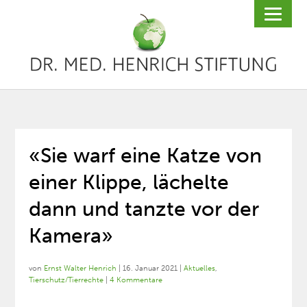
«Sie warf eine Katze von
einer Klippe, lächelte
dann und tanzte vor der
Kamera»
von
Ernst Walter Henrich
|
16. Januar 2021
|
Aktuelles
,
Tierschutz/Tierrechte
|
4 Kommentare