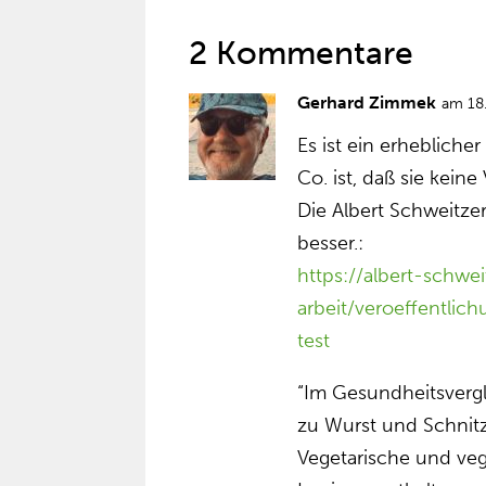
2 Kommentare
Gerhard Zimmek
am 18.
Es ist ein erheblich
Co. ist, daß sie kein
Die Albert Schweitze
besser.:
https://albert-schwe
arbeit/veroeffentlic
test
“Im Gesundheitsvergl
zu Wurst und Schnitze
Vegetarische und ve