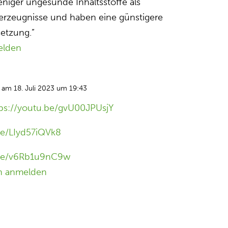
niger ungesunde Inhaltsstoffe als
herzeugnisse und haben eine günstigere
etzung.”
elden
am 18. Juli 2023 um 19:43
tps://youtu.be/gvU00JPUsjY
be/LIyd57iQVk8
.be/v6Rb1u9nC9w
n anmelden