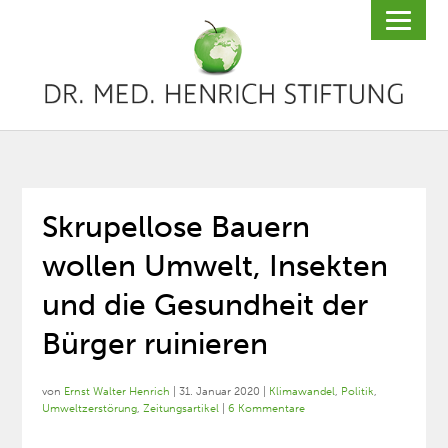
Skrupellose Bauern
wollen Umwelt, Insekten
und die Gesundheit der
Bürger ruinieren
von
Ernst Walter Henrich
|
31. Januar 2020
|
Klimawandel
,
Politik
,
Umweltzerstörung
,
Zeitungsartikel
|
6 Kommentare