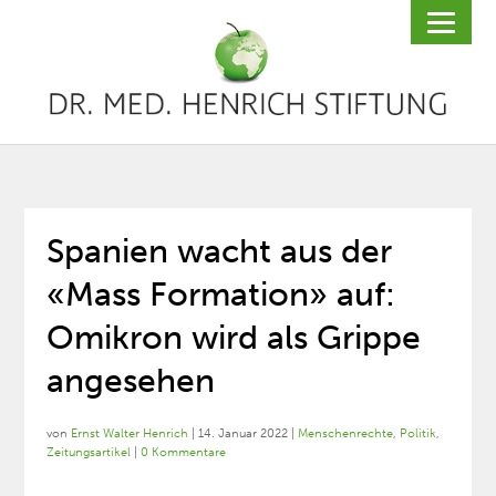
Spanien wacht aus der
«Mass Formation» auf:
Omikron wird als Grippe
angesehen
von
Ernst Walter Henrich
|
14. Januar 2022
|
Menschenrechte
,
Politik
,
Zeitungsartikel
|
0 Kommentare