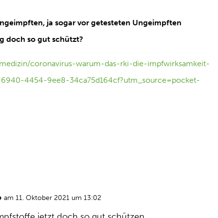
geimpften, ja sogar vor getesteten Ungeimpften
g doch so gut schützt?
t/medizin/coronavirus-warum-das-rki-die-impfwirksamkeit-
8b-6940-4454-9ee8-34ca75d164cf?utm_source=pocket-
o
am 11. Oktober 2021 um 13:02
mpfstoffe jetzt doch so gut schützen