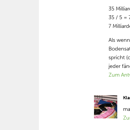
35 Millia
35 / 5 = 
7 Milliar
Als wenn
Bodensat
spricht (
jeder fän
Zum Ant
Kl
ma
Zu