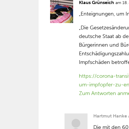
Klaus Grünseich
am 18.
„Enteignungen, um I
„Die Gesetzesänderu
deutsche Staat ab d
Bürgerinnen und Bürg
Entschädigungszahlun
Impfschäden betroffe
https://corona-trans
um-impfopfer-zu-en
Zum Antworten anm
Hartmut Hanke
Die mit den 60