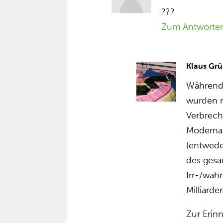
???
Zum Antworte
Klaus Grü
Während
wurden m
Verbrech
Moderna) 
(entwede
des gesa
Irr-/wah
Milliard
Zur Erinn