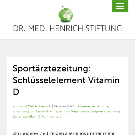
Sportärztezeitung:
Schlüsselelement Vitamin
D
von
Ernst Walter Henrich
|
14. Juni 2026
|
Allgemeine Berichte
,
Ernährung und Gesundheit
,
Sport und Veganismus
,
Vegane Ernährung
,
Zeitungsartikel
|
0 Kommentare
«In jüngerer Zeit zeigen allerdings immer mehr