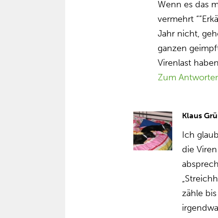
Wenn es das mit
vermehrt “”Erk
Jahr nicht, geh
ganzen geimpft
Virenlast habe
Zum Antworte
Klaus Grü
Ich glaub
die Vire
absprech
„Streichh
zähle bi
irgendwa