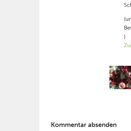
Sc
(u
Be
)
Zu
Kommentar absenden