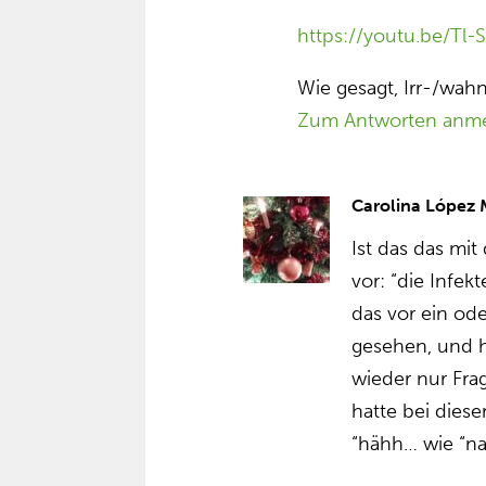
https://youtu.be/Tl-S
Wie gesagt, Irr-/wahn
Zum Antworten anm
Carolina López
Ist das das mi
vor: “die Infe
das vor ein od
gesehen, und h
wieder nur Fr
hatte bei dies
“hähh… wie “na