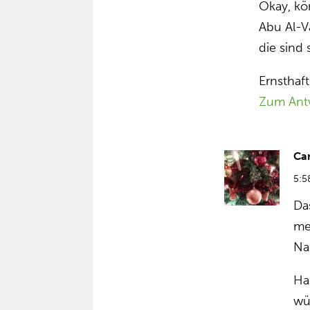
Okay, kön
Abu Al-V
die sind
Ernsthaft
Zum Ant
Ca
5:5
Da
me
Na
Ha
wü