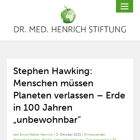
Stephen Hawking:
Menschen müssen
Planeten verlassen – Erde
in 100 Jahren
„unbewohnbar“
von
Ernst Walter Henrich
|
3. Oktober 2021
|
Klimawandel
,
Menschenrechte
,
Politik
,
Umweltzerstörung
,
Zeitungsartikel
|
20