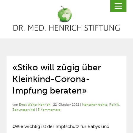
«Stiko will zügig über
Kleinkind-Corona-
Impfung beraten»
von
Ernst Walter Henrich
|
22. Oktober 2022
|
Menschenrechte
,
Politik
,
Zeitungsartikel
|
3 Kommentare
«Wie wichtig ist der Impfschutz für Babys und