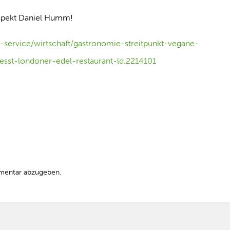
espekt Daniel Humm!
-service/wirtschaft/gastronomie-streitpunkt-vegane-
sst-londoner-edel-restaurant-ld.2214101
mentar abzugeben.