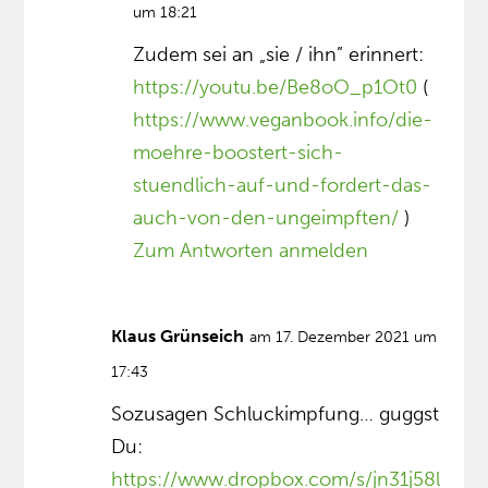
um 18:21
Zudem sei an „sie / ihn” erinnert:
https://youtu.be/Be8oO_p1Ot0
(
https://www.veganbook.info/die-
moehre-boostert-sich-
stuendlich-auf-und-fordert-das-
auch-von-den-ungeimpften/
)
Zum Antworten anmelden
Klaus Grünseich
am 17. Dezember 2021 um
17:43
Sozusagen Schluckimpfung… guggst
Du:
https://www.dropbox.com/s/jn31j58l