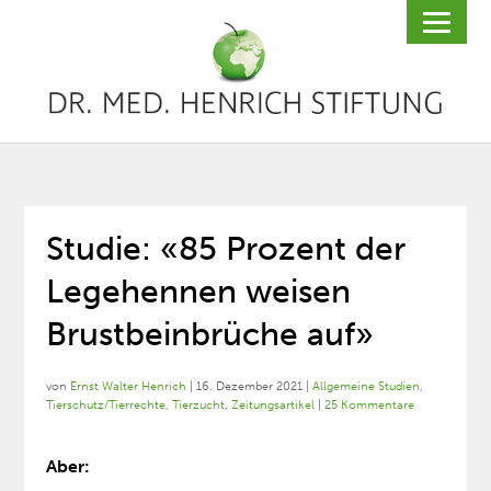
Studie: «85 Prozent der
Legehennen weisen
Brustbeinbrüche auf»
von
Ernst Walter Henrich
|
16. Dezember 2021
|
Allgemeine Studien
,
Tierschutz/Tierrechte
,
Tierzucht
,
Zeitungsartikel
|
25 Kommentare
Aber: