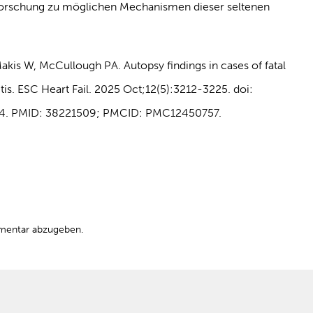
 Forschung zu möglichen Mechanismen dieser seltenen
kis W, McCullough PA. Autopsy findings in cases of fatal
. ESC Heart Fail. 2025 Oct;12(5):3212-3225. doi:
 14. PMID: 38221509; PMCID: PMC12450757.
mentar abzugeben.