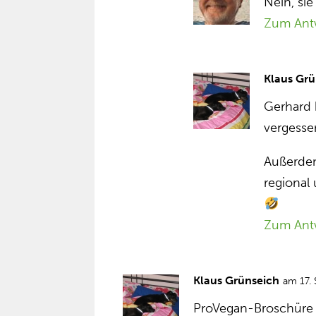
Nein, si
Zum Ant
Klaus Grü
Gerhard 
vergess
Außerdem
regional 
Zum Ant
Klaus Grünseich
am 17.
ProVegan-Broschüre