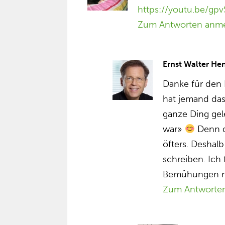
https://youtu.be/gp
Zum Antworten anm
Ernst Walter He
Danke für den 
hat jemand da
ganze Ding gel
war»
Denn d
öfters. Deshalb
schreiben. Ich
Bemühungen nic
Zum Antworte