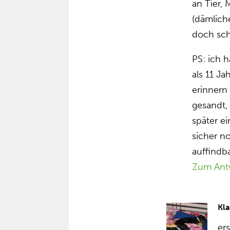
an Tier,
(dämliche
doch sc
PS: ich 
als 11 Ja
erinnern
gesandt,
später e
sicher no
auffindb
Zum Ant
Kl
er