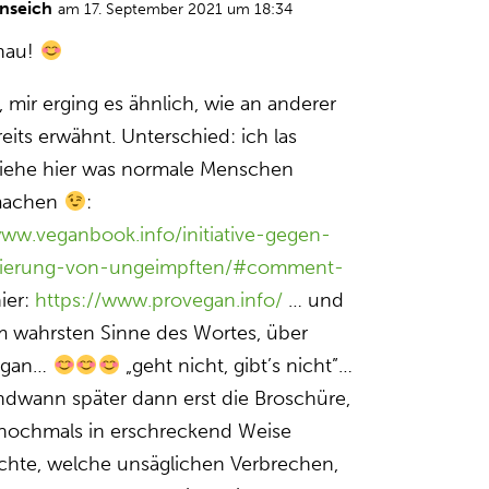
nseich
am 17. September 2021 um 18:34
nau!
 mir erging es ähnlich, wie an anderer
reits erwähnt. Unterschied: ich las
siehe hier was normale Menschen
machen
:
www.veganbook.info/initiative-gegen-
inierung-von-ungeimpften/#comment-
hier:
https://www.provegan.info/
… und
m wahrsten Sinne des Wortes, über
egan…
„geht nicht, gibt’s nicht”…
ndwann später dann erst die Broschüre,
s nochmals in erschreckend Weise
ichte, welche unsäglichen Verbrechen,