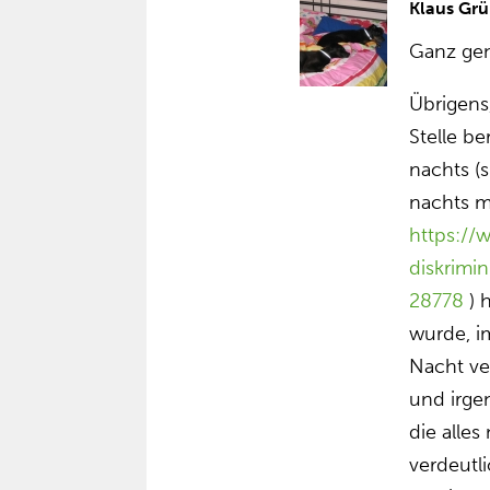
Klaus Grü
Ganz ge
Übrigens,
Stelle be
nachts (
nachts 
https://
diskrim
28778
) 
wurde, i
Nacht v
und irge
die alle
verdeutl