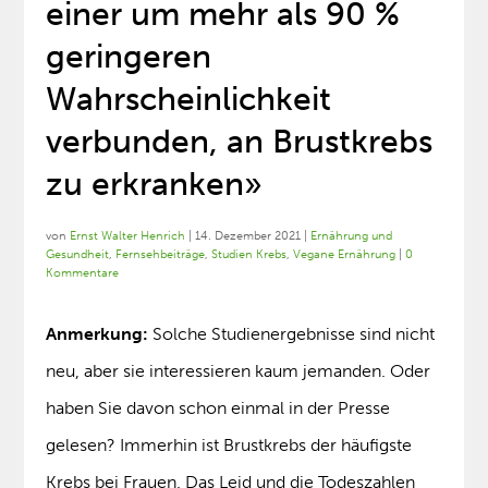
einer um mehr als 90 %
geringeren
Wahrscheinlichkeit
verbunden, an Brustkrebs
zu erkranken»
von
Ernst Walter Henrich
|
14. Dezember 2021
|
Ernährung und
Gesundheit
,
Fernsehbeiträge
,
Studien Krebs
,
Vegane Ernährung
|
0
Kommentare
Anmerkung:
Solche Studienergebnisse sind nicht
neu, aber sie interessieren kaum jemanden. Oder
haben Sie davon schon einmal in der Presse
gelesen? Immerhin ist Brustkrebs der häufigste
Krebs bei Frauen. Das Leid und die Todeszahlen