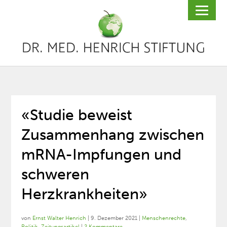
«Studie beweist
Zusammenhang zwischen
mRNA-Impfungen und
schweren
Herzkrankheiten»
von
Ernst Walter Henrich
|
9. Dezember 2021
|
Menschenrechte
,
Politik
,
Zeitungsartikel
|
2 Kommentare