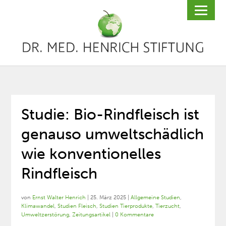
Studie: Bio-Rindfleisch ist
genauso umweltschädlich
wie konventionelles
Rindfleisch
von
Ernst Walter Henrich
|
25. März 2025
|
Allgemeine Studien
,
Klimawandel
,
Studien Fleisch
,
Studien Tierprodukte
,
Tierzucht
,
Umweltzerstörung
,
Zeitungsartikel
|
0 Kommentare