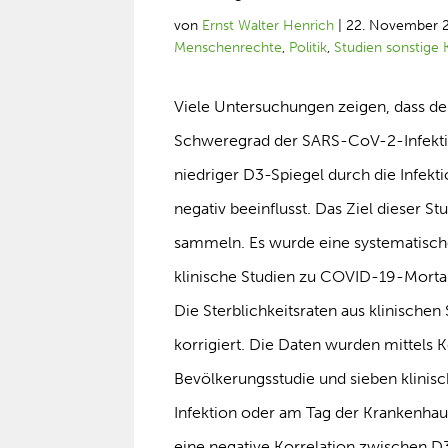
von
Ernst Walter Henrich
|
22. November 
Menschenrechte
,
Politik
,
Studien sonstige 
Viele Untersuchungen zeigen, dass de
Schweregrad der SARS-CoV-2-Infektion 
niedriger D3-Spiegel durch die Infek
negativ beeinflusst. Das Ziel dieser 
sammeln. Es wurde eine systematisch
klinische Studien zu COVID-19-Mortali
Die Sterblichkeitsraten aus klinische
korrigiert. Die Daten wurden mittels K
Bevölkerungsstudie und sieben klinisch
Infektion oder am Tag der Krankenha
eine negative Korrelation zwischen D3