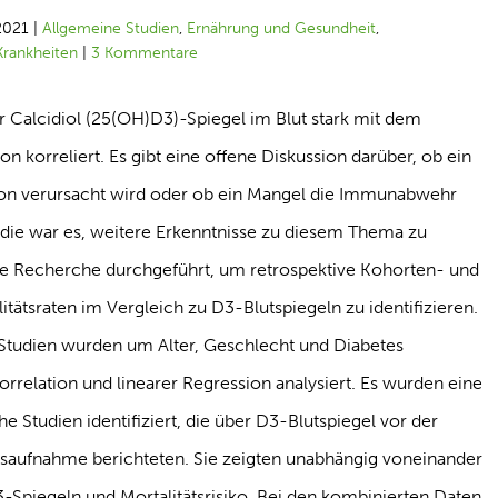
2021
|
Allgemeine Studien
,
Ernährung und Gesundheit
,
Krankheiten
|
3 Kommentare
r Calcidiol (25(OH)D3)-Spiegel im Blut stark mit dem
korreliert. Es gibt eine offene Diskussion darüber, ob ein
tion verursacht wird oder ob ein Mangel die Immunabwehr
Studie war es, weitere Erkenntnisse zu diesem Thema zu
e Recherche durchgeführt, um retrospektive Kohorten- und
tätsraten im Vergleich zu D3-Blutspiegeln zu identifizieren.
n Studien wurden um Alter, Geschlecht und Diabetes
orrelation und linearer Regression analysiert. Es wurden eine
e Studien identifiziert, die über D3-Blutspiegel vor der
usaufnahme berichteten. Sie zeigten unabhängig voneinander
-Spiegeln und Mortalitätsrisiko. Bei den kombinierten Daten