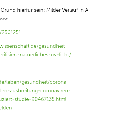
rund hierfür sein: Milder Verlauf in A
 >>>
t/2561251
wissenschaft.de/gesundheit-
rilisiert-natuerliches-uv-licht/
de/leben/gesundheit/corona-
hlen-ausbreitung-coronaviren-
uziert-studie-90467135.html
elden