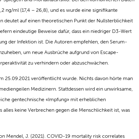
2 ng/ml (17,4 – 26,8), und es wurde eine signifikante
n deutet auf einen theoretischen Punkt der Nullsterblichkeit
iefern eindeutige Beweise dafür, dass ein niedriger D3-Wert
ung der Infektion ist. Die Autoren empfehlen, den Serum-
anzuheben, um neue Ausbrüche aufgrund von Escape-
peraktivität zu verhindern oder abzuschwächen.
 am 25.09.2021 veröffentlicht wurde. Nichts davon hörte man
 mediengeilen Medizinern. Stattdessen wird ein unwirksame,
oreiche gentechnische «Impfung» mit erheblichen
alles keine Verbrechen gegen die Menschlichkeit ist, was
von Mendel, J. (2021). COVID-19 mortality risk correlates