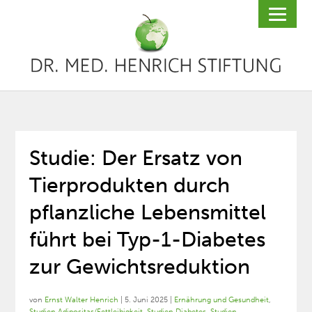
Studie: Der Ersatz von
Tierprodukten durch
pflanzliche Lebensmittel
führt bei Typ-1-Diabetes
zur Gewichtsreduktion
von
Ernst Walter Henrich
|
5. Juni 2025
|
Ernährung und Gesundheit
,
Studien Adipositas/Fettleibigkeit
,
Studien Diabetes
,
Studien