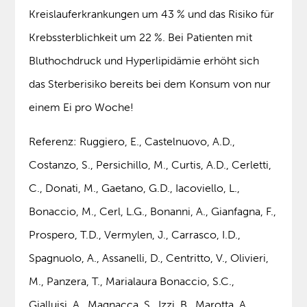
Kreislauferkrankungen um 43 % und das Risiko für
Krebssterblichkeit um 22 %. Bei Patienten mit
Bluthochdruck und Hyperlipidämie erhöht sich
das Sterberisiko bereits bei dem Konsum von nur
einem Ei pro Woche!
Referenz: Ruggiero, E., Castelnuovo, A.D.,
Costanzo, S., Persichillo, M., Curtis, A.D., Cerletti,
C., Donati, M., Gaetano, G.D., Iacoviello, L.,
Bonaccio, M., Cerl, L.G., Bonanni, A., Gianfagna, F.,
Prospero, T.D., Vermylen, J., Carrasco, I.D.,
Spagnuolo, A., Assanelli, D., Centritto, V., Olivieri,
M., Panzera, T., Marialaura Bonaccio, S.C.,
Gialluisi, A., Magnacca, S., Izzi, B., Marotta, A.,