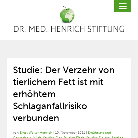
Studie: Der Verzehr von
tierlichem Fett ist mit
erhöhtem
Schlaganfallrisiko
verbunden
von
Ernst Walter Henrich
|
10. November 2021
|
Ernährung und
Gesundheit
,
Milch
,
Studien Eier
,
Studien Fisch
,
Studien Fleisch
,
Studien