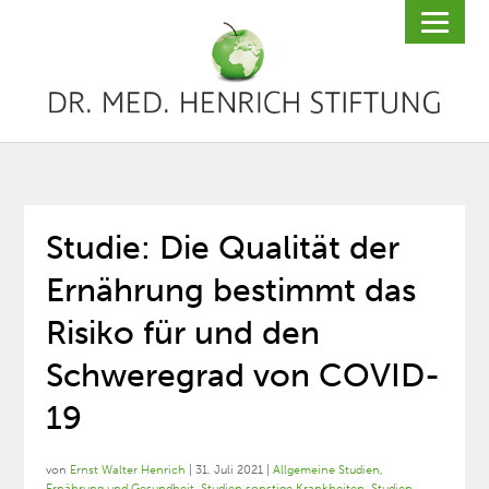
Studie: Die Qualität der
Ernährung bestimmt das
Risiko für und den
Schweregrad von COVID-
19
von
Ernst Walter Henrich
|
31. Juli 2021
|
Allgemeine Studien
,
Ernährung und Gesundheit
,
Studien sonstige Krankheiten
,
Studien